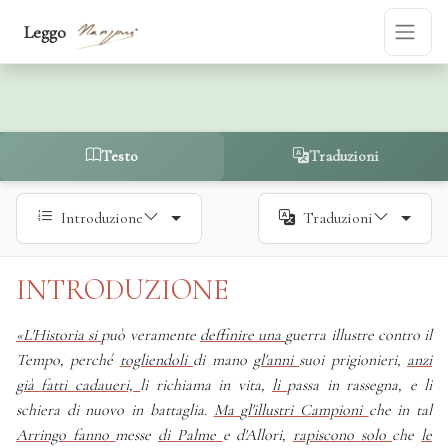
Confronta - Compare
Leggo
Commentaries
Testo
Traduzioni
Introduzione
Traduzioni
INTRODUZIONE
«L'Historia
si
può
veramente
deffinire
una
guerra
illustre
contro
il
Tempo,
perché
togliendoli
di
mano
gl'anni
suoi
prigionieri,
anzi
già
fatti
cadaueri,
li
richiama
in
vita,
li
passa
in
rassegna,
e
li
schiera
di
nuovo
in
battaglia.
Ma
gl'illustri
Campioni
che
in
tal
Arringo
fanno
messe
di
Palme
e
d'Allori,
rapiscono
solo
che
le