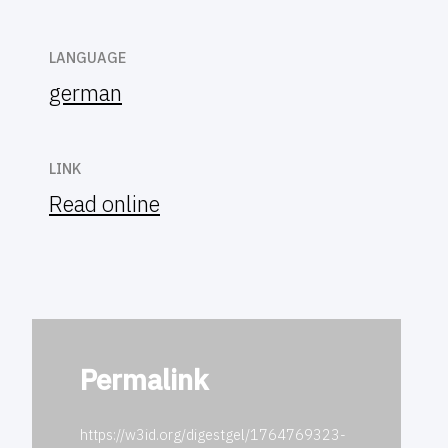
LANGUAGE
german
LINK
Read online
Permalink
https://w3id.org/digestgel/1764769323-