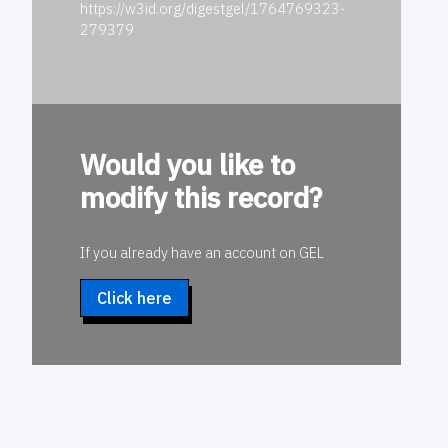
https://w3id.org/digestgel/1764769323-
279379
Would you like to
modify this record?
If you already have an account on GEL
Click here