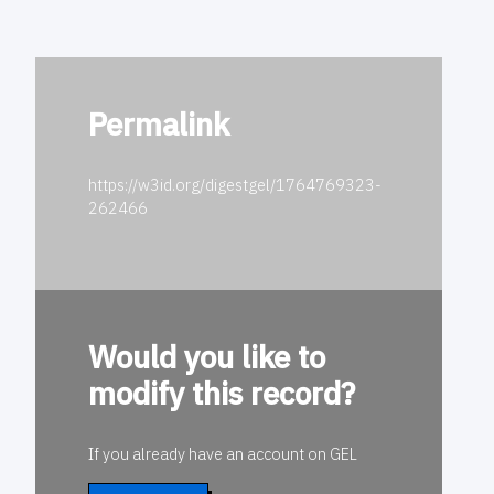
Permalink
https://w3id.org/digestgel/1764769323-
262466
Would you like to
modify this record?
If you already have an account on GEL