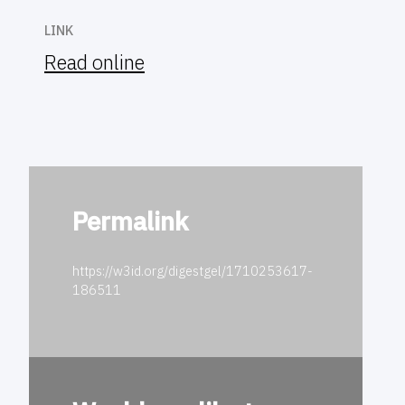
LINK
Read online
Permalink
https://w3id.org/digestgel/1710253617-
186511