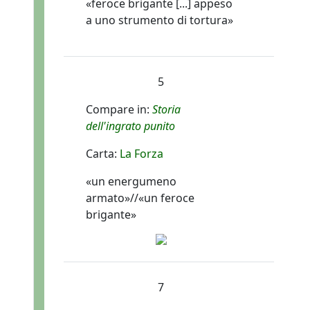
«feroce brigante [...] appeso
a uno strumento di tortura»
5
Compare in:
Storia
dell'ingrato punito
Carta:
La Forza
«un energumeno
armato»//«un feroce
brigante»
7